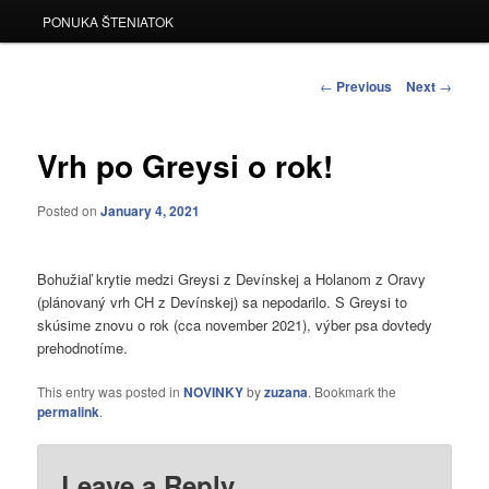
PONUKA ŠTENIATOK
Post
←
Previous
Next
→
navigation
Vrh po Greysi o rok!
Posted on
January 4, 2021
Bohužiaľ krytie medzi Greysi z Devínskej a Holanom z Oravy
(plánovaný vrh CH z Devínskej) sa nepodarilo. S Greysi to
skúsime znovu o rok (cca november 2021), výber psa dovtedy
prehodnotíme.
This entry was posted in
NOVINKY
by
zuzana
. Bookmark the
permalink
.
Leave a Reply