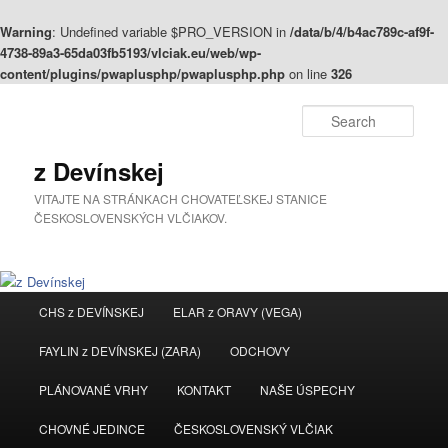
Warning
: Undefined variable $PRO_VERSION in
/data/b/4/b4ac789c-af9f-
4738-89a3-65da03fb5193/vlciak.eu/web/wp-
content/plugins/pwaplusphp/pwaplusphp.php
on line
326
Sear
z Devínskej
VITAJTE NA STRÁNKACH CHOVATEĽSKEJ STANICE
ČESKOSLOVENSKÝCH VLČIAKOV.
Main
CHS z DEVÍNSKEJ
ELAR z ORAVY (VEGA)
Skip
menu
FAYLIN z DEVÍNSKEJ (ZARA)
ODCHOVY
to
PLÁNOVANÉ VRHY
KONTAKT
NAŠE ÚSPECHY
primary
CHOVNÉ JEDINCE
ČESKOSLOVENSKÝ VLČIAK
content