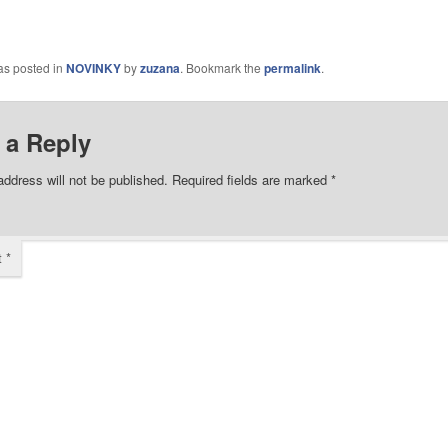
as posted in
NOVINKY
by
zuzana
. Bookmark the
permalink
.
 a Reply
address will not be published.
Required fields are marked
*
t
*