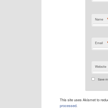
Name
Email
Website
Save my
This site uses Akismet to re
processed
.