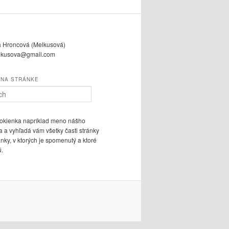
a Hroncová (Melkusová)
lkusova@gmail.com
 NA STRÁNKE
 okienka napríklad meno nášho
 a vyhľadá vám všetky časti stránky
ánky, v ktorých je spomenutý a ktoré
ú.