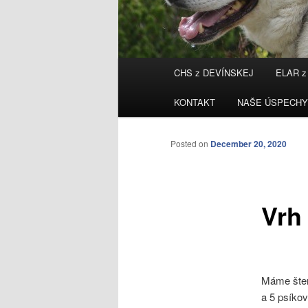
Main
CHS z DEVÍNSKEJ
ELAR z
Skip
menu
KONTAKT
NAŠE ÚSPECHY
to
primary
Posted on
December 20, 2020
content
Vrh 
Máme šteni
a 5 psíkov