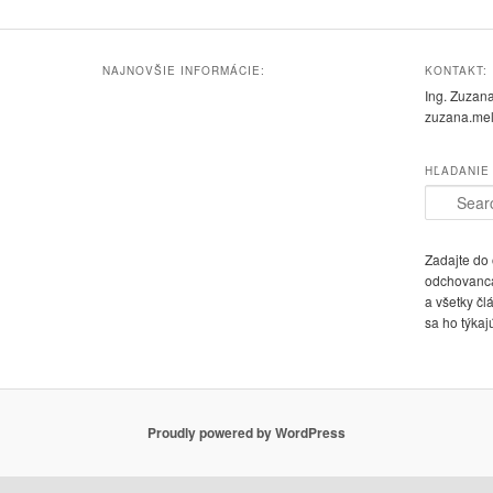
NAJNOVŠIE INFORMÁCIE:
KONTAKT:
Ing. Zuzan
zuzana.me
HĽADANIE
S
e
a
r
Zadajte do
c
odchovanca
h
a všetky čl
sa ho týkaj
Proudly powered by WordPress