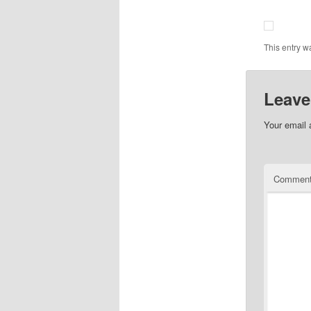
This entry w
Leave
Your email 
Commen