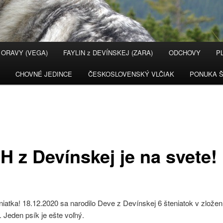
 ORAVY (VEGA)
FAYLIN z DEVÍNSKEJ (ZARA)
ODCHOVY
P
CHOVNÉ JEDINCE
ČESKOSLOVENSKÝ VLČIAK
PONUKA Š
H z Devínskej je na svete!
atka! 18.12.2020 sa narodilo Deve z Devínskej 6 šteniatok v zložen
. Jeden psík je ešte voľný.