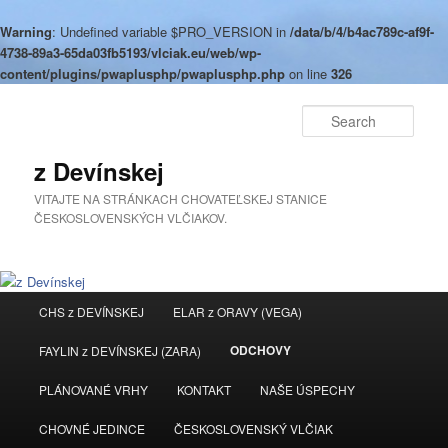
Warning
: Undefined variable $PRO_VERSION in
/data/b/4/b4ac789c-af9f-
4738-89a3-65da03fb5193/vlciak.eu/web/wp-
content/plugins/pwaplusphp/pwaplusphp.php
on line
326
Sear
z Devínskej
VITAJTE NA STRÁNKACH CHOVATEĽSKEJ STANICE
ČESKOSLOVENSKÝCH VLČIAKOV.
Main
CHS z DEVÍNSKEJ
ELAR z ORAVY (VEGA)
Skip
menu
ODCHOVY
FAYLIN z DEVÍNSKEJ (ZARA)
to
PLÁNOVANÉ VRHY
KONTAKT
NAŠE ÚSPECHY
primary
CHOVNÉ JEDINCE
ČESKOSLOVENSKÝ VLČIAK
content