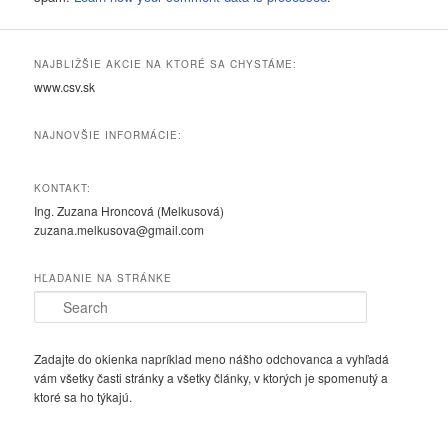
NAJBLIŽŠIE AKCIE NA KTORÉ SA CHYSTÁME:
www.csv.sk
NAJNOVŠIE INFORMÁCIE:
KONTAKT:
Ing. Zuzana Hroncová (Melkusová)
zuzana.melkusova@gmail.com
HĽADANIE NA STRÁNKE
S
e
a
r
Zadajte do okienka napríklad meno nášho odchovanca a vyhľadá
c
vám všetky časti stránky a všetky články, v ktorých je spomenutý a
h
ktoré sa ho týkajú.