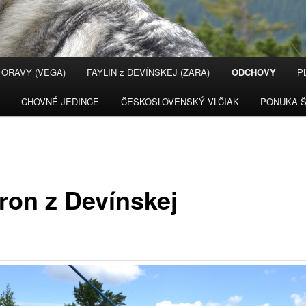
 ORAVY (VEGA)
FAYLIN z DEVÍNSKEJ (ZARA)
ODCHOVY
P
CHOVNÉ JEDINCE
ČESKOSLOVENSKÝ VLČIAK
PONUKA Š
ron z Devínskej