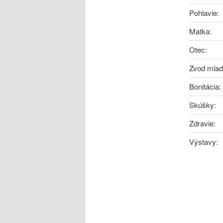
Pohlavie:
Matka:
Otec:
Zvod mlad
Bonitácia:
Skúšky:
Zdravie:
Výstavy: