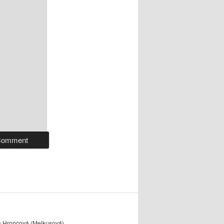
a Hroncová (Melkusová)