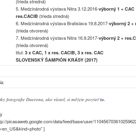
(trieda stredná)
5. Medzinárodná výstava Nitra 3.12.2016-
výborný 1 + CAC
res.CACIB
(trieda stredná)
6. Medzinárodná výstava Bratislava 19.8.2017-
výborný 2 +
(trieda otvorená)
7. Medzinárodná výstava Nitra 16.9.2017-
výborný 2 + res.
(trieda otvorená)
titul:
3 x CAC, 1 x res. CACIB, 3 x res. CAC
SLOVENSKÝ ŠAMPIÓN KRÁSY (2017)
a:
tky fotografie Daerona, ako rástol, si môžete pozrieť
tu
.
ry
tp://picasaweb.google.com/data/feed/base/user/110456703610259
l=en_US&kind=photo” ]