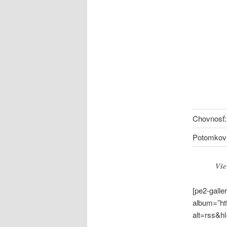
Chovnosť:
Potomkovi
Vše
[pe2-galle
album=”ht
alt=rss&h