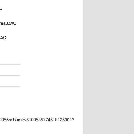
 +
 res.CAC
CAC
622056/albumid/6100585774618126001?