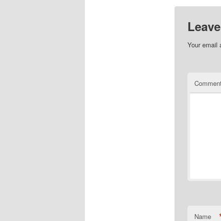
Leave
Your email 
Commen
Name