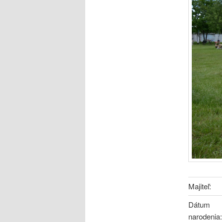
Majiteľ:
Dátum
narodenia: