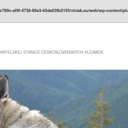
4ac789c-af9f-4738-89a3-65da03fb5193/vlciak.eu/web/wp-content/
VATEĽSKEJ STANICE ČESKOSLOVENSKÝCH VLČIAKOV.