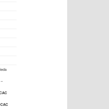
rieda
 –
 CAC
+ CAC