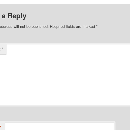
 a Reply
address will not be published.
Required fields are marked
*
t
*
*