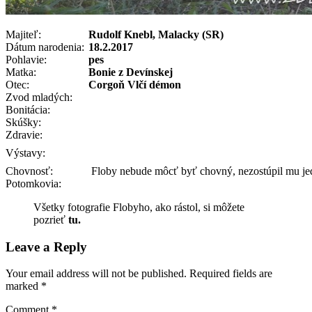
Majiteľ:
Rudolf Knebl, Malacky
(SR)
Dátum narodenia:
18.2.2017
Pohlavie:
pes
Matka:
Bonie z Devínskej
Otec:
Corgoň Vlčí démon
Zvod mladých:
Bonitácia:
Skúšky:
Zdravie:
Výstavy:
Chovnosť:
Floby nebude môcť byť chovný, nezostúpil mu je
Potomkovia:
Všetky fotografie Flobyho, ako rástol, si môžete
pozrieť
tu.
Leave a Reply
Your email address will not be published.
Required fields are
marked
*
Comment
*