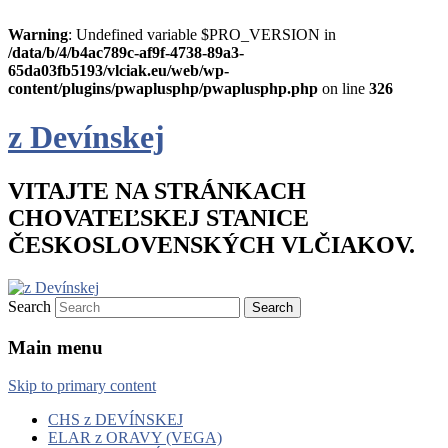
Warning
: Undefined variable $PRO_VERSION in
/data/b/4/b4ac789c-af9f-4738-89a3-
65da03fb5193/vlciak.eu/web/wp-
content/plugins/pwaplusphp/pwaplusphp.php
on line
326
z Devínskej
VITAJTE NA STRÁNKACH
CHOVATEĽSKEJ STANICE
ČESKOSLOVENSKÝCH VLČIAKOV.
Search
Main menu
Skip to primary content
CHS z DEVÍNSKEJ
ELAR z ORAVY (VEGA)