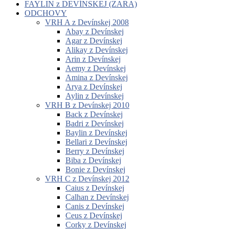
FAYLIN z DEVÍNSKEJ (ZARA)
ODCHOVY
VRH A z Devínskej 2008
Abay z Devínskej
Agar z Devínskej
Alikay z Devínskej
Arin z Devínskej
Aemy z Devínskej
Amina z Devínskej
Arya z Devínskej
Aylin z Devínskej
VRH B z Devínskej 2010
Back z Devínskej
Badri z Devínskej
Baylin z Devínskej
Bellari z Devínskej
Berry z Devínskej
Biba z Devínskej
Bonie z Devínskej
VRH C z Devínskej 2012
Caius z Devínskej
Calhan z Devínskej
Canis z Devínskej
Ceus z Devínskej
Corky z Devínskej