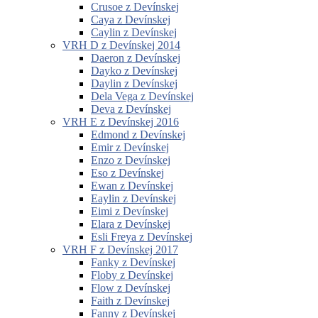
Crusoe z Devínskej
Caya z Devínskej
Caylin z Devínskej
VRH D z Devínskej 2014
Daeron z Devínskej
Dayko z Devínskej
Daylin z Devínskej
Dela Vega z Devínskej
Deva z Devínskej
VRH E z Devínskej 2016
Edmond z Devínskej
Emir z Devínskej
Enzo z Devínskej
Eso z Devínskej
Ewan z Devínskej
Eaylin z Devínskej
Eimi z Devínskej
Elara z Devínskej
Esli Freya z Devínskej
VRH F z Devínskej 2017
Fanky z Devínskej
Floby z Devínskej
Flow z Devínskej
Faith z Devínskej
Fanny z Devínskej