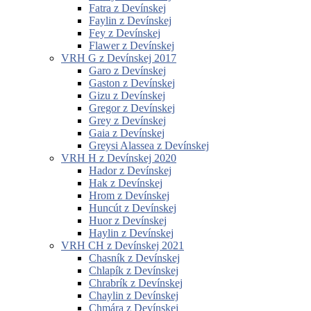
Fatra z Devínskej
Faylin z Devínskej
Fey z Devínskej
Flawer z Devínskej
VRH G z Devínskej 2017
Garo z Devínskej
Gaston z Devínskej
Gizu z Devínskej
Gregor z Devínskej
Grey z Devínskej
Gaia z Devínskej
Greysi Alassea z Devínskej
VRH H z Devínskej 2020
Hador z Devínskej
Hak z Devínskej
Hrom z Devínskej
Huncút z Devínskej
Huor z Devínskej
Haylin z Devínskej
VRH CH z Devínskej 2021
Chasník z Devínskej
Chlapík z Devínskej
Chrabrík z Devínskej
Chaylin z Devínskej
Chmára z Devínskej