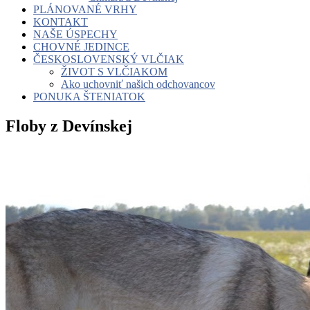
PLÁNOVANÉ VRHY
KONTAKT
NAŠE ÚSPECHY
CHOVNÉ JEDINCE
ČESKOSLOVENSKÝ VLČIAK
ŽIVOT S VLČIAKOM
Ako uchovniť našich odchovancov
PONUKA ŠTENIATOK
Floby z Devínskej