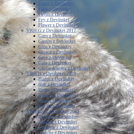
Fanny z Devínskej
Fatra z Devínskej
Faylin z Devínskej
Fey z Devínskej
Flawer z Devínskej
VRH G z Devínskej 2017
Garo z Devínskej
Gaston z Devínskej
Gizu z Devínskej
Gregor z Devínskej
Grey z Devínskej
Gaia z Devínskej
Greysi Alassea z Devínskej
VRH H z Devínskej 2020
Hador z Devínskej
Hak z Devínskej
Hrom z Devínskej
Huncút z Devínskej
Huor z Devínskej
Haylin z Devínskej
VRH CH z Devínskej 2021
Chasník z Devínskej
Chlapík z Devínskej
Chrabrík z Devínskej
Chaylin z Devínskej