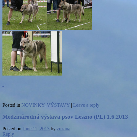
Posted in
NOVINKY
,
VÝSTAVY
|
Leave a reply
Medzinárodná výstava psov Leszno (PL) 1.6.2013
Posted on
June 11, 2013
by
zuzana
Reply