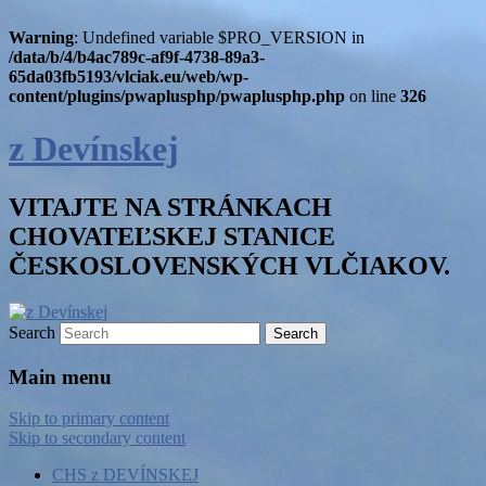
Warning
: Undefined variable $PRO_VERSION in
/data/b/4/b4ac789c-af9f-4738-89a3-
65da03fb5193/vlciak.eu/web/wp-
content/plugins/pwaplusphp/pwaplusphp.php
on line
326
z Devínskej
VITAJTE NA STRÁNKACH
CHOVATEĽSKEJ STANICE
ČESKOSLOVENSKÝCH VLČIAKOV.
Search
Main menu
Skip to primary content
Skip to secondary content
CHS z DEVÍNSKEJ