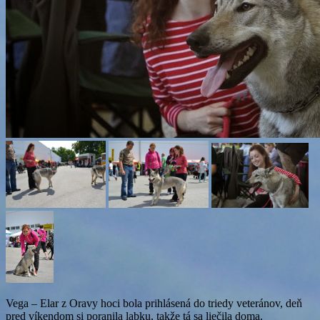
Vega – Elar z Oravy hoci bola prihlásená do triedy veteránov, deň
pred víkendom si poranila labku, takže tá sa liečila doma.