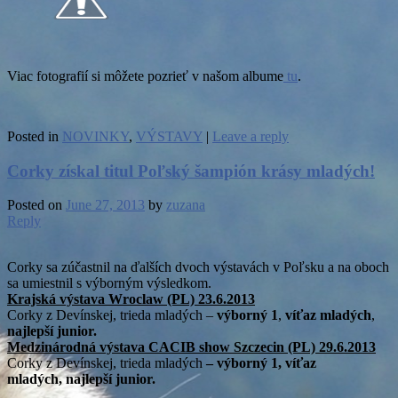
Viac fotografií si môžete pozrieť v našom albume
tu
.
Posted in
NOVINKY
,
VÝSTAVY
|
Leave a reply
Corky získal titul Poľský šampión krásy mladých!
Posted on
June 27, 2013
by
zuzana
Reply
Corky sa zúčastnil na ďalších dvoch výstavách v Poľsku a na oboch
sa umiestnil s výborným výsledkom.
Krajská výstava Wroclaw (PL) 23.6.2013
Corky z Devínskej, trieda mladých –
výborný 1
,
víťaz mladých
,
najlepší junior.
Medzinárodná výstava CACIB show
Szczecin
(PL) 29.6.2013
Corky z Devínskej, trieda mladých
–
výborný 1
,
víťaz
mladých
,
najlepší junior.