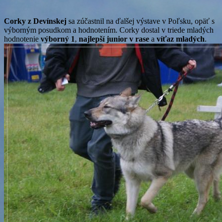
Corky z Devínskej
sa zúčastnil na ďalšej výstave v Poľsku, opäť s
výborným posudkom a hodnotením. Corky dostal v triede mladých
hodnotenie
výborný 1
,
najlepší junior v rase
a
víťaz mladých
.