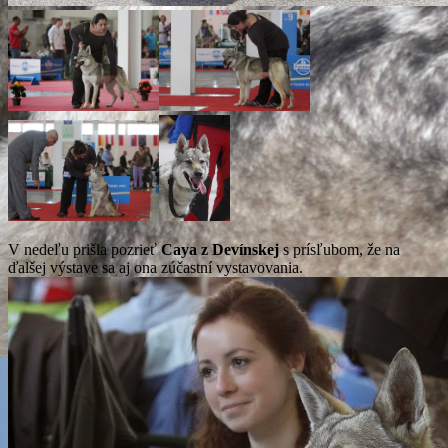
V nedeľu prišla pozrieť
Caya z Devínskej
s prísľubom, že na
ďalšej výstave sa aj ona zúčastní vystavovania.