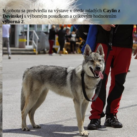
V sobotu sa predviedla na výstave v triede mladých
Caylin z
Devínskej
s výborným posudkom a celkovým hodnotením
výborná 2
.