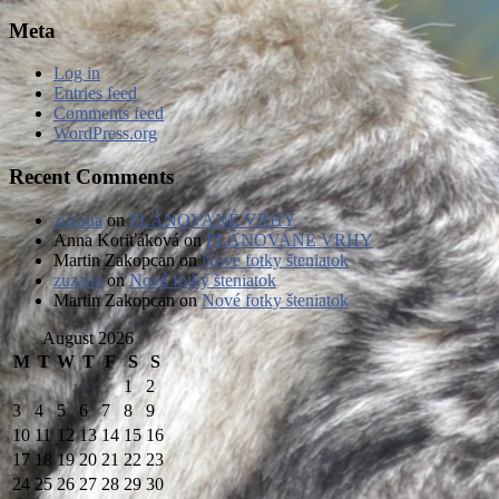
Meta
Log in
Entries feed
Comments feed
WordPress.org
Recent Comments
zuzana
on
PLÁNOVANÉ VRHY
Anna Koriťáková
on
PLÁNOVANÉ VRHY
Martin Zakopcan
on
Nové fotky šteniatok
zuzana
on
Nové fotky šteniatok
Martin Zakopcan
on
Nové fotky šteniatok
August 2026
M
T
W
T
F
S
S
1
2
3
4
5
6
7
8
9
10
11
12
13
14
15
16
17
18
19
20
21
22
23
24
25
26
27
28
29
30