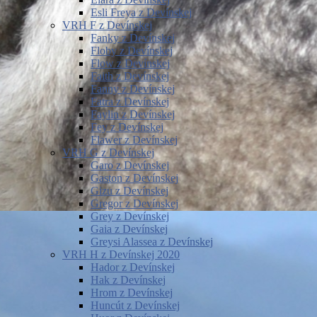
Esli Freya z Devínskej
VRH F z Devínskej
Fanky z Devínskej
Floby z Devínskej
Flow z Devínskej
Faith z Devínskej
Fanny z Devínskej
Fatra z Devínskej
Faylin z Devínskej
Fey z Devínskej
Flawer z Devínskej
VRH G z Devínskej
Garo z Devínskej
Gaston z Devínskej
Gizu z Devínskej
Gregor z Devínskej
Grey z Devínskej
Gaia z Devínskej
Greysi Alassea z Devínskej
VRH H z Devínskej 2020
Hador z Devínskej
Hak z Devínskej
Hrom z Devínskej
Huncút z Devínskej