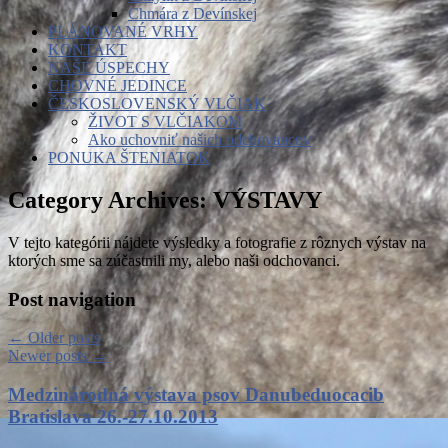
Chmára z Devínskej
PLÁNOVANÉ VRHY
KONTAKT
NAŠE ÚSPECHY
CHOVNÉ JEDINCE
ČESKOSLOVENSKÝ VLČIAK
ŽIVOT S VLČIAKOM
Ako uchovniť našich odchovancov
PONUKA ŠTENIATOK
Category Archives:
VÝSTAVY
V tejto kategórii nájdete výsledky a fotografie z rôznych výstav na
ktorých sme sa zúčastnili my, alebo naši odchovanci.
Post navigation
←
Older posts
Newer posts
→
Medzinárodná výstava psov Danubeduocacib
Bratislava 26.-27.10.2013