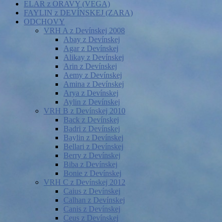
ELAR z ORAVY (VEGA)
FAYLIN z DEVÍNSKEJ (ZARA)
ODCHOVY
VRH A z Devínskej 2008
Abay z Devínskej
Agar z Devínskej
Alikay z Devínskej
Arin z Devínskej
Aemy z Devínskej
Amina z Devínskej
Arya z Devínskej
Aylin z Devínskej
VRH B z Devínskej 2010
Back z Devínskej
Badri z Devínskej
Baylin z Devínskej
Bellari z Devínskej
Berry z Devínskej
Biba z Devínskej
Bonie z Devínskej
VRH C z Devínskej 2012
Caius z Devínskej
Calhan z Devínskej
Canis z Devínskej
Ceus z Devínskej