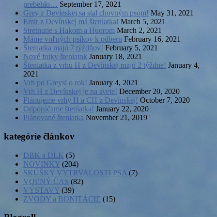
prebehlo…
September 17, 2021
Grey z Devínskej sa stal chovným psom!
May 31, 2021
Emir z Devínskej má šteniatka!
March 5, 2021
Stretnutie s Hakom a Huorom
March 2, 2021
Máme voľných psíkov k odberu
February 16, 2021
Šteniatka majú 7 týždňov!
February 5, 2021
Nové fotky šteniatok
January 18, 2021
Šteniatka z vrhu H z Devínskej majú 2 týždne!
January 4,
2021
Vrh po Greysi o rok!
January 4, 2021
Vrh H z Devínskej je na svete!
December 20, 2020
Plánujeme vrhy H a CH z Devínskej!
October 7, 2020
Odporúčame šteniatka!
January 22, 2020
Plánované šteniatka
November 21, 2019
kategórie článkov
DBK a DLK
(5)
NOVINKY
(204)
SKÚŠKY VYTRVALOSTI PSA
(7)
VOĽNÝ ČAS
(82)
VÝSTAVY
(39)
ZVODY a BONITÁCIE
(15)