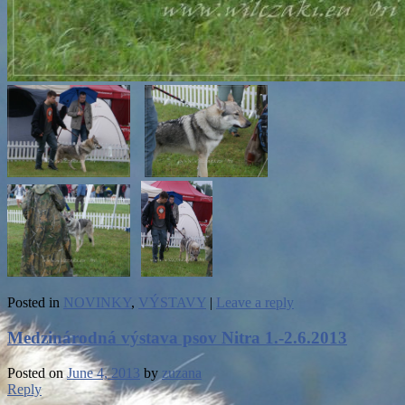
Posted in
NOVINKY
,
VÝSTAVY
|
Leave a reply
Medzinárodná výstava psov Nitra 1.-2.6.2013
Posted on
June 4, 2013
by
zuzana
Reply