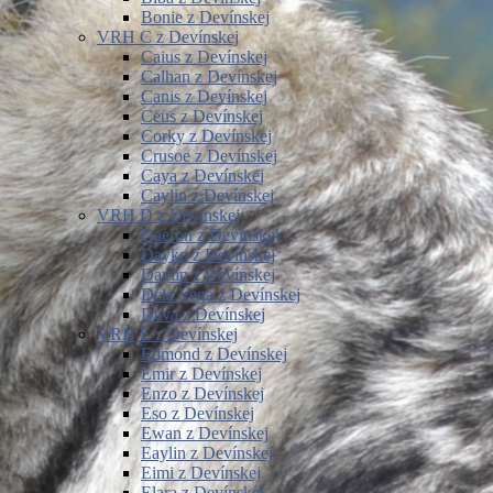
Bonie z Devínskej
VRH C z Devínskej
Caius z Devínskej
Calhan z Devínskej
Canis z Devínskej
Ceus z Devínskej
Corky z Devínskej
Crusoe z Devínskej
Caya z Devínskej
Caylin z Devínskej
VRH D z Devínskej
Daeron z Devínskej
Dayko z Devínskej
Daylin z Devínskej
Dela Vega z Devínskej
Deva z Devínskej
VRH E z Devínskej
Edmond z Devínskej
Emir z Devínskej
Enzo z Devínskej
Eso z Devínskej
Ewan z Devínskej
Eaylin z Devínskej
Eimi z Devínskej
Elara z Devínskej