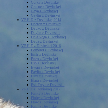
Corky z Devínskej
Crusoe z Devínskej
Caya z Devínskej
Caylin z Devínskej
VRH D z Devínskej 2014
Daeron z Devínskej
Dayko z Devínskej
Daylin z Devínskej
Dela Vega z Devínskej
Deva z Devínskej
VRH E z Devínskej 2016
Edmond z Devínskej
Emir z Devínskej
Enzo z Devínskej
Eso z Devínskej
Ewan z Devínskej
Eaylin z Devínskej
Eimi z Devínskej
Elara z Devínskej
Esli Freya z Devínskej
VRH F z Devínskej 2017
Fanky z Devínskej
Floby z Devínskej
Flow z Devínskej
Faith z Devínskej