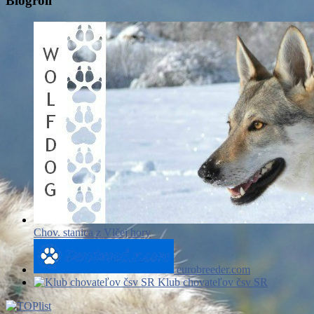
Blogroll
Chov. stanica z Vlčej hory
eurobreeder.com
Klub chovateľov čsv SR