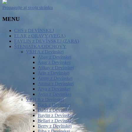
Propagujte aj svoju stránku
MENU
CHS z DEVÍNSKEJ
ELAR z ORAVY (VEGA)
FAYLIN z DEVÍNSKEJ (ZARA)
ŠTENIATKA/ODCHOVY
VRH A z Devínskej
Abay z Devínskej
Agar z Devínskej
Alikay z Devínskej
Arin z Devínskej
Aemy z Devínskej
Amina z Devínskej
Arya z Devínskej
Aylin z Devínskej
VRH B z Devínskej
Back z Devínskej
Badri z Devínskej
Baylin z Devínskej
Bellari z Devínskej
Berry z Devínskej
Biba z Devínskej