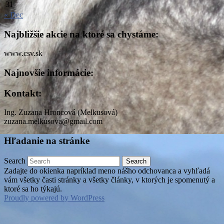
31
« Dec
Najbližšie akcie na ktoré sa chystáme:
www.csv.sk
Najnovšie informácie:
Kontakt:
Ing. Zuzana Hroncová (Melkusová)
zuzana.melkusova@gmail.com
Hľadanie na stránke
Search
Zadajte do okienka napríklad meno nášho odchovanca a vyhľadá
vám všetky časti stránky a všetky články, v ktorých je spomenutý a
ktoré sa ho týkajú.
Proudly powered by WordPress