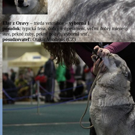
Elar z Oravy
– trieda veteránov –
výborná 1
posudok
:
typická fena, dobrý temperament, veľmi dobrý mienený
stav, pekné zuby, pekný pohyb, výborná srsť.
posudzovateľ
: Otakar Vondrouš (CZ)