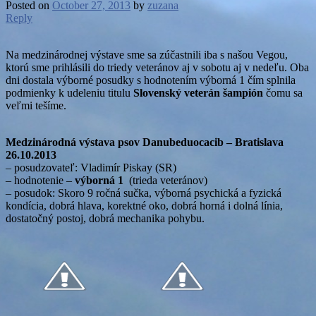
Posted on
October 27, 2013
by
zuzana
Reply
Na medzinárodnej výstave sme sa zúčastnili iba s našou Vegou,
ktorú sme prihlásili do triedy veteránov aj v sobotu aj v nedeľu. Oba
dni dostala výborné posudky s hodnotením výborná 1 čím splnila
podmienky k udeleniu titulu
Slovenský veterán šampión
čomu sa
veľmi tešíme.
Medzinárodná výstava psov Danubeduocacib – Bratislava
26.10.2013
– posudzovateľ: Vladimír Piskay (SR)
– hodnotenie –
výborná 1
(trieda veteránov)
– posudok: Skoro 9 ročná sučka, výborná psychická a fyzická
kondícia, dobrá hlava, korektné oko, dobrá horná i dolná línia,
dostatočný postoj, dobrá mechanika pohybu.