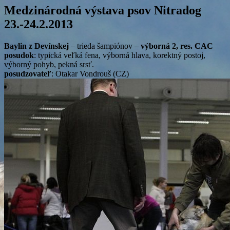
Medzinárodná výstava psov Nitradog
23.-24.2.2013
Baylin z Devínskej
– trieda šampiónov –
výborná 2, res. CAC
posudok
:
typická veľká fena, výborná hlava, korektný postoj,
výborný pohyb, pekná srsť.
posudzovateľ
: Otakar Vondrouš (CZ)