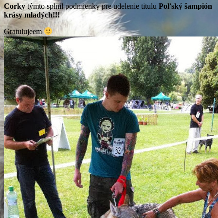
Corky
týmto splnil podmienky pre udelenie titulu
Poľský šampión
krásy mladých!!!
Gratulujeem