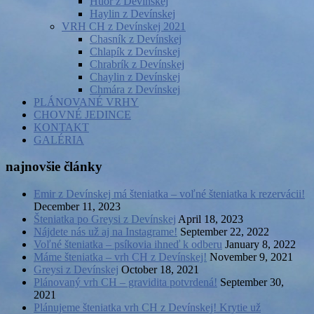
Huor z Devínskej
Haylin z Devínskej
VRH CH z Devínskej 2021
Chasník z Devínskej
Chlapík z Devínskej
Chrabrík z Devínskej
Chaylin z Devínskej
Chmára z Devínskej
PLÁNOVANÉ VRHY
CHOVNÉ JEDINCE
KONTAKT
GALÉRIA
najnovšie články
Emir z Devínskej má šteniatka – voľné šteniatka k rezervácii!
December 11, 2023
Šteniatka po Greysi z Devínskej
April 18, 2023
Nájdete nás už aj na Instagrame!
September 22, 2022
Voľné šteniatka – psíkovia ihneď k odberu
January 8, 2022
Máme šteniatka – vrh CH z Devínskej!
November 9, 2021
Greysi z Devínskej
October 18, 2021
Plánovaný vrh CH – gravidita potvrdená!
September 30,
2021
Plánujeme šteniatka vrh CH z Devínskej! Krytie už