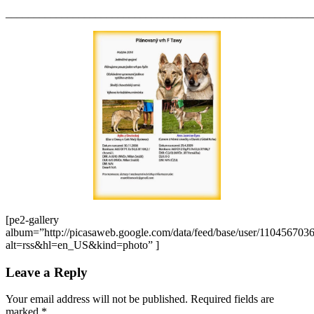
_______________________________________________________
[pe2-gallery
album=”http://picasaweb.google.com/data/feed/base/user/110456
alt=rss&hl=en_US&kind=photo” ]
Leave a Reply
Your email address will not be published.
Required fields are
marked
*