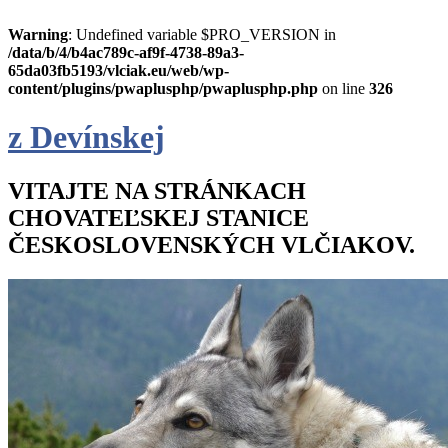
Warning
: Undefined variable $PRO_VERSION in
/data/b/4/b4ac789c-af9f-4738-89a3-
65da03fb5193/vlciak.eu/web/wp-
content/plugins/pwaplusphp/pwaplusphp.php
on line
326
z Devínskej
VITAJTE NA STRÁNKACH
CHOVATEĽSKEJ STANICE
ČESKOSLOVENSKÝCH VLČIAKOV.