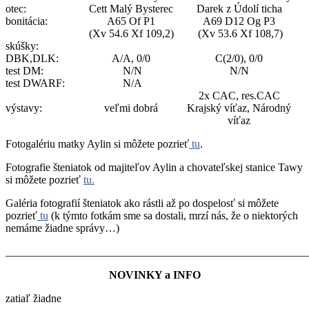
otec:
Cett Malý Bysterec
Darek z Údolí ticha
bonitácia:
A65 Of P1
A69 D12 Og P3
(Xv 54.6 Xf 109,2)
(Xv 53.6 Xf 108,7)
skúšky:
DBK,DLK:
A/A, 0/0
C(2/0), 0/0
test DM:
N/N
N/N
test DWARF:
N/A
2x CAC, res.CAC
výstavy:
veľmi dobrá
Krajský víťaz, Národný
víťaz
Fotogalériu matky Aylin si môžete pozrieť
tu
.
Fotografie šteniatok od majiteľov Aylin a chovateľskej stanice Tawy
si môžete pozrieť
tu.
Galéria fotografií šteniatok ako rástli až po dospelosť si môžete
pozrieť
tu
(k týmto fotkám sme sa dostali, mrzí nás, že o niektorých
nemáme žiadne správy…)
_______________________________________________________
NOVINKY a INFO
zatiaľ žiadne