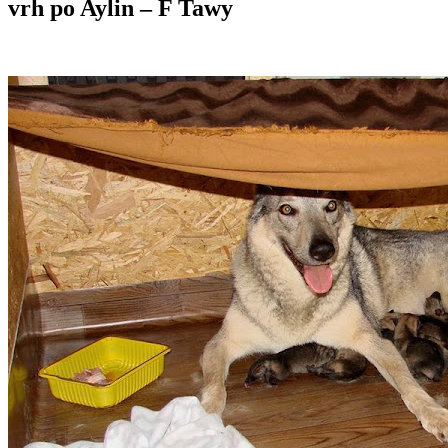
vrh po Aylin – F Tawy