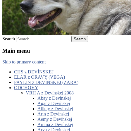
Search
Main menu
Skip to primary content
CHS z DEVÍNSKEJ
ELAR z ORAVY (VEGA)
FAYLIN z DEVÍNSKEJ (ZARA)
ODCHOVY
VRH A z Devínskej 2008
Abay z Devínskej
Agar z Devínskej
Alikay z Devínskej
Arin z Devínskej
Aemy z Devínskej
Amina z Devínskej
Arya z Devínskej