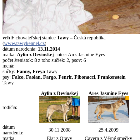
vrh F
chovateľskej stanice
Tawy
– Česká republika
(
www.tawykennel.cz
)
dátum narodenia:
13.11.2014
matka:
Aylin z Devínskej
otec: Ares Jasmine Eyes
počet šteniatok:
8
z toho sučiek: 2, psov: 6
mená:
sučky:
Fanny, Freya
Tawy
psy:
Falco,
Faolan, Fargo, Fenrir, Fibonacci, Frankenstein
Tawy
Aylin z Devínskej
Ares Jasmine Eyes
rodičia:
dátum
30.11.2008
25.4.2009
narodenia:
matka:
Elar z Oravy
Cavern z Věrné smečky