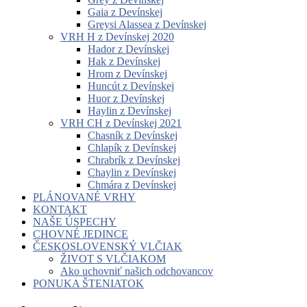
Gaia z Devínskej
Greysi Alassea z Devínskej
VRH H z Devínskej 2020
Hador z Devínskej
Hak z Devínskej
Hrom z Devínskej
Huncút z Devínskej
Huor z Devínskej
Haylin z Devínskej
VRH CH z Devínskej 2021
Chasník z Devínskej
Chlapík z Devínskej
Chrabrík z Devínskej
Chaylin z Devínskej
Chmára z Devínskej
PLÁNOVANÉ VRHY
KONTAKT
NAŠE ÚSPECHY
CHOVNÉ JEDINCE
ČESKOSLOVENSKÝ VLČIAK
ŽIVOT S VLČIAKOM
Ako uchovniť našich odchovancov
PONUKA ŠTENIATOK